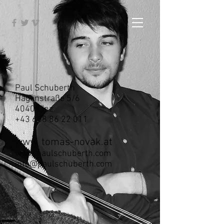
Paul Schuberth
Hagenstraße 5/6
4040 Linz
+43 688 86 22 011
www. tomas-novak.at
www.paulschuberth.com
info@paulschuberth.com